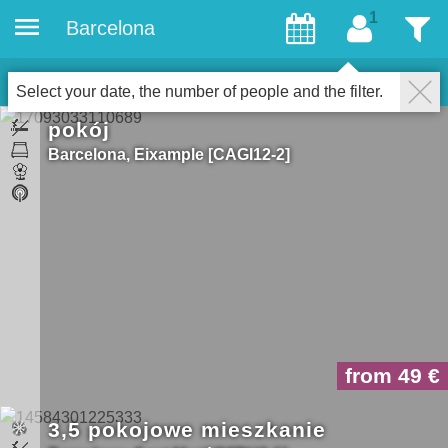
Barcelona
Goście
Filter
14
Properties for gays
Zamknąć
Select your date, the number of people and the filter.
pokój
Barcelona
Eixample
CAGI12-2
from 49
3,5 pokojowe mieszkanie