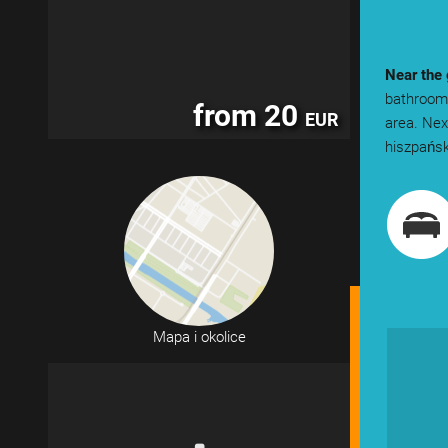
Near the
bathroom 
from 20
EUR
area. Nex
hiszpański
Mapa i okolice