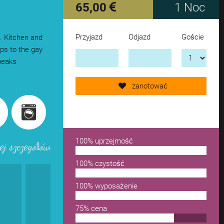
65,00
1 Noc
Przyjazd
Odjazd
Goście
a. Kitchen and
Send request now!
ops to the gay
peaks
add another accomodation
zanotować
remove from wishlist
100% uprzejmość
ej szczegółów
100% czystość
100% wyposażenie
75% cena