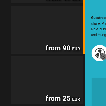
Guestro
share. Pri
Next publ
and Hung
from 90
EUR
from 25
EUR