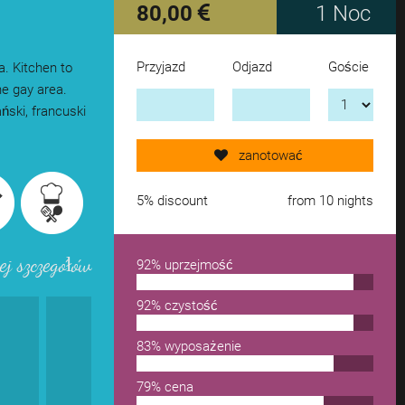
80,00
1 Noc
Przyjazd
Odjazd
Goście
a. Kitchen to
Send request now!
he gay area.
ński, francuski
add another accomodation
zanotować
remove from wishlist
5% discount
from 10 nights
ej szczegółów
92% uprzejmość
92% czystość
83% wyposażenie
79% cena