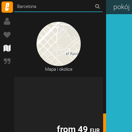
from 155
EUR
pokój 
Mapa i okolice
from 49
EUR